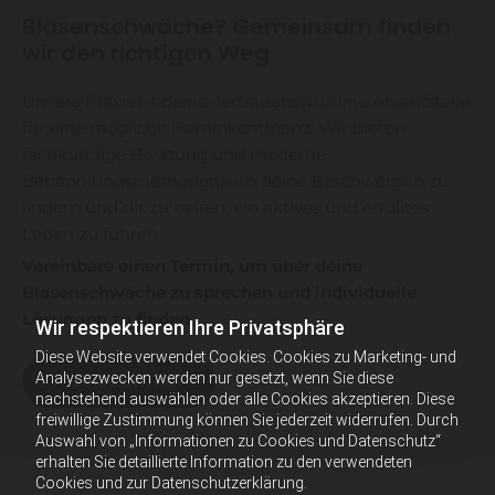
Blasenschwäche? Gemeinsam finden
wir den richtigen Weg
Unsere Praxis ist deine vertrauenswürdige Anlaufstelle
für eine mögliche Harninkontinenz. Wir bieten
fachkundige Beratung und moderne
Behandlungsmethoden, um deine Beschwerden zu
lindern und dir zu helfen, ein aktives und erfülltes
Leben zu führen.
Vereinbare einen Termin, um über deine
Blasenschwäche zu sprechen und individuelle
Lösungen zu finden.
Wir respektieren Ihre Privatsphäre
Diese Website verwendet Cookies. Cookies zu Marketing- und
Analysezwecken werden nur gesetzt, wenn Sie diese
ZUM KONTAKT
nachstehend auswählen oder alle Cookies akzeptieren. Diese
freiwillige Zustimmung können Sie jederzeit widerrufen. Durch
Auswahl von „Informationen zu Cookies und Datenschutz“
erhalten Sie detaillierte Information zu den verwendeten
Cookies und zur Datenschutzerklärung.