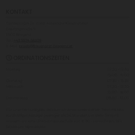
KONTAKT
Gynäkologin Dr. med. Alexandra Kiesenebner
Deuringstraße 9
6900 Bregenz
Tel.:
+43 5574 66209
E-Mail:
praxis@frauenarzt-bregenz.at
ORDINATIONSZEITEN

Montag
07:30 - 12:30
13:00 - 16:00
Dienstag
07:30 - 15:30
Mittwoch
07:30 - 12:30
13:00 - 16:00
Donnerstag
08:00 - 12:00
Für unentschuldigtes Versäumen eines vereinbarten Termins bzw.
kurzfristiger Absage (weniger als 24 Stunden vor dem Termin)
müssen wir eine Unkostenpauschale von € 90,- verrechnen. Wir
bitten um Verständnis.